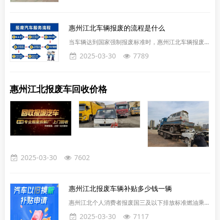
型综合计算：‌一、车辆残值回收标准（本地回收）‌小型
轿车‌：每吨1800-2000元‌货车‌：每吨1500-1800元‌面包
车‌：每吨1300-1500元‌中大型轿车‌：每吨1500-2000元
惠州江北车辆报废的流程是什么
二、国家报废更新补贴（需购新车）根据2025年最新
政策，符合以下条件可申请：‌报废购买新能源乘用车‌：
当车辆达到国家强制报废标准时，惠州江北车辆报废流
报废
程如下：车主需携带相关证件前往解体厂，并获得汽车
2025-03-30
7789
报废通知。随后，车辆需被送至正规的拆解厂进行拍
照，记录五大总成的解体过程。完成上述步骤后，车主
需持解体照片前往相关部门进行报废登记，并领取相应
惠州江北报废车回收价格
的补贴。以上均可由公司代办，您只需提供资料签名即
可。办理汽车报废手续可概括为三个步骤。首先，符合
申请报废条件的车辆所有人需提出报废申请。接着，车
主需携带相关证件资料，
2025-03-30
7602
惠州江北报废车辆补贴多少钱一辆
惠州江北个人消费者报废国三及以下排放标准燃油乘用
车或2018年4月30日（含当日）前注册登记的新能源
2025-03-30
7117