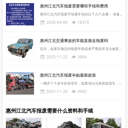
惠州江北汽车报废需要哪些手续和费用
惠州江北汽车报废手续通常包括以下几个步骤： 准备
必要的文件。车主需要准备个人身份证复印件（公司车
2026-04-09
16373
营业执照复印件、委托书盖公章）、机动车登记证书
（绿本）以及行驶证。 预约我平台上门拖车，电话：
4008909868 拖车到达报废车辆地址，配合司机装
惠州江北交通事故的车能直接走报废吗
车，当场结算报废车款 平台将车辆拖至报废公司拆解
报废公司拆解上传公安系统审核 出具报废回收证明、
首先，如果车辆达到报废年限或者严重损坏无法修复，
注销证明 邮寄或发电子档给车主 报废完成
确实需要进行报废处理。然而，报废流程并非简单地将
2025-11-22
3864
车辆废弃，而是需要遵循一定的程序和规定。在报废
前，必须确保车辆的所有违章记录已经处理完毕。如果
车辆存在未处理的违章记录，将无法办理报废手续。其
惠州江北汽车报废补贴最新政策
次，即使车辆在交通事故中受损严重，也不能直接进行
报废。车主需要先与保险公司或相关责任方协商处理事
一辆开了十多年的老货车，报废淘汰后换新能源车，竟
故损失，然后根据实际情况决定是否报废。如果车辆可
然能拿到14万元补贴。这个数字让不少惠州江北车主
2025-11-20
4492
以修复并继续使用，
直呼意外，甚至有人怀疑是不是看错了小数点。但这就
是2025年惠州江北车补新政白纸黑字写明的最高补贴
额度。有老旧中重型货车的车主，跑货运的个体户和小
惠州江北汽车报废需要什么资料和手续
运输公司。只要你的货车是国三或国四标准，在2025
年7月1日到2026年12月31日之间处理掉，再购买新能
源货车，就能拿到补贴。淘汰补贴是指只把旧货车报废
或出口，不买