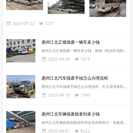
2025-07-22
7271
惠州江北正规报废一辆车多少钱
惠州江北正规报废一辆车多少钱，根据《机动车强制报
废标准规定》，正规报废一辆车的价格在2000-4000元
2025-04-26
7315
不等，具体价格取决于车型和重量。家用5座轿车没有
强制报废年限；皮卡及轻、中、重型载货汽车的强制性
年限为15年，使用年限超过15年后需报废；微型载货
​惠州江北汽车报废手续怎么办理流程
汽车的强制性年限为12年。此外，车辆的重量也是影
响价格的一个重要因素。重量超过一吨的废车，其价格
惠州江北汽车报废手续怎么办理流程，车主需准备机动
通常在1800至3000元之间，然而这个价格会根据车况
车行驶证、机动车登记证书、车主身份证明（身份证或
2025-04-10
7760
和当
公司营业执照）等材料。直接预约报废公司上门办理即
可，非常简单，安全有保障。惠州江北汽车报废提供的
服务包括‌：1.‌一站式服务‌：惠州江北汽车报废汽车回收
惠州江北车辆报废能拿到多少钱
提供一站式服务，包括预约报废、领取文件、指标更
新、车牌保留。2.‌拖车服务‌：提供省内拖车服务，确保
惠州江北车辆报废能获得的资金包含两部分：‌报废残值
车辆能够顺利运送到回收站‌。3.‌解体手续办理‌：协助办
回收‌和‌国家补贴‌，具体金额需根据车型、重量及购车类
2025-04-01
8222
理报废汽