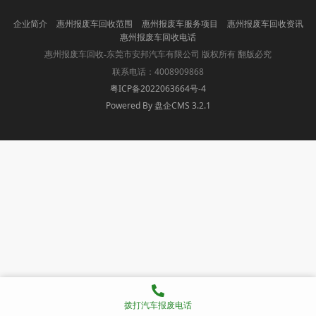
企业简介
惠州报废车回收范围
惠州报废车服务项目
惠州报废车回收资讯
惠州报废车回收电话
版权所有 翻版必究
惠州报废车回收-东莞市安邦汽车有限公司
联系电话：4008909868
粤ICP备2022063664号-4
Powered By 盘企CMS 3.2.1
盘企CMS
拨打汽车报废电话