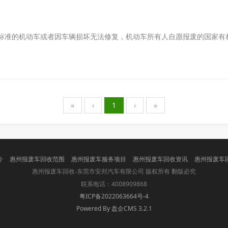
标准的机动车或者因车辆损坏无法修复，机动车所有人自愿报废的国家有
«
‹
1
›
»
介
惠州报废车回收范围
惠州报废车服务项目
惠州报废车回收资讯
惠州报废车
版权所有 翻版必究
惠州报废车回收-东莞市安邦汽车有限公司
联系电话：4008909868
粤ICP备2022063664号-4
Powered By 盘企CMS 3.2.1
盘企CMS